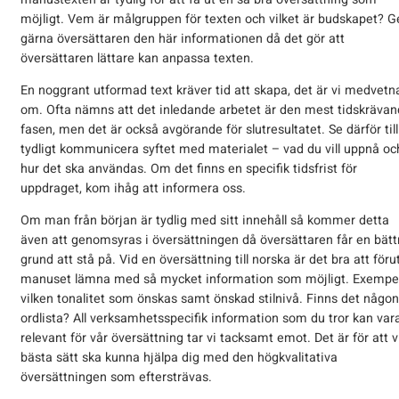
möjligt. Vem är målgruppen för texten och vilket är budskapet? G
gärna översättaren den här informationen då det gör att
översättaren lättare kan anpassa texten.
En noggrant utformad text kräver tid att skapa, det är vi medvetn
om. Ofta nämns att det inledande arbetet är den mest tidskräva
fasen, men det är också avgörande för slutresultatet. Se därför till
tydligt kommunicera syftet med materialet – vad du vill uppnå oc
hur det ska användas. Om det finns en specifik tidsfrist för
uppdraget, kom ihåg att informera oss.
Om man från början är tydlig med sitt innehåll så kommer detta
även att genomsyras i översättningen då översättaren får en bätt
grund att stå på. Vid en översättning till norska är det bra att för
manuset lämna med så mycket information som möjligt. Exempel
vilken tonalitet som önskas samt önskad stilnivå. Finns det någon
ordlista? All verksamhetsspecifik information som du tror kan var
relevant för vår översättning tar vi tacksamt emot. Det är för att v
bästa sätt ska kunna hjälpa dig med den högkvalitativa
översättningen som eftersträvas.