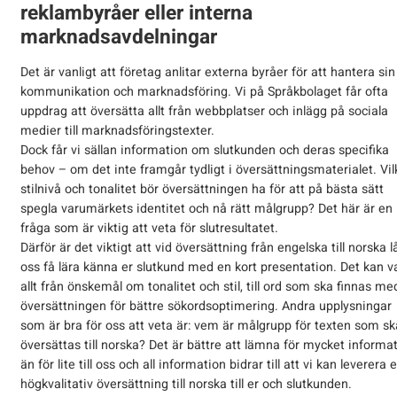
reklambyråer eller interna
marknadsavdelningar
Det är vanligt att företag anlitar externa byråer för att hantera sin
kommunikation och marknadsföring. Vi på Språkbolaget får ofta
uppdrag att översätta allt från webbplatser och inlägg på sociala
medier till marknadsföringstexter.
Dock får vi sällan information om slutkunden och deras specifika
behov – om det inte framgår tydligt i översättningsmaterialet. Vi
stilnivå och tonalitet bör översättningen ha för att på bästa sätt
spegla varumärkets identitet och nå rätt målgrupp? Det här är en
fråga som är viktig att veta för slutresultatet.
Därför är det viktigt att vid översättning från engelska till norska l
oss få lära känna er slutkund med en kort presentation. Det kan v
allt från önskemål om tonalitet och stil, till ord som ska finnas med
översättningen för bättre sökordsoptimering. Andra upplysningar
som är bra för oss att veta är: vem är målgrupp för texten som sk
översättas till norska? Det är bättre att lämna för mycket informa
än för lite till oss och all information bidrar till att vi kan leverera 
högkvalitativ översättning till norska till er och slutkunden.