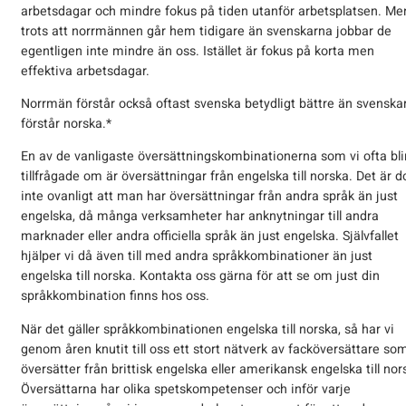
arbetsdagar och mindre fokus på tiden utanför arbetsplatsen. Me
trots att norrmännen går hem tidigare än svenskarna jobbar de
egentligen inte mindre än oss. Istället är fokus på korta men
effektiva arbetsdagar.
Norrmän förstår också oftast svenska betydligt bättre än svenska
förstår norska.*
En av de vanligaste översättningskombinationerna som vi ofta bli
tillfrågade om är översättningar från engelska till norska. Det är d
inte ovanligt att man har översättningar från andra språk än just
engelska, då många verksamheter har anknytningar till andra
marknader eller andra officiella språk än just engelska. Självfallet
hjälper vi då även till med andra språkkombinationer än just
engelska till norska. Kontakta oss gärna för att se om just din
språkkombination finns hos oss.
När det gäller språkkombinationen engelska till norska, så har vi
genom åren knutit till oss ett stort nätverk av facköversättare so
översätter från brittisk engelska eller amerikansk engelska till nor
Översättarna har olika spetskompetenser och inför varje