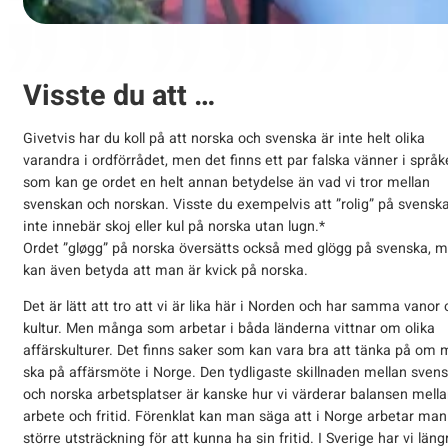
Visste du att …
Givetvis har du koll på att norska och svenska är inte helt olika
varandra i ordförrådet, men det finns ett par falska vänner i språk
som kan ge ordet en helt annan betydelse än vad vi tror mellan
svenskan och norskan. Visste du exempelvis att ”rolig” på svensk
inte innebär skoj eller kul på norska utan lugn.*
Ordet ”gløgg” på norska översätts också med glögg på svenska, 
kan även betyda att man är kvick på norska.
Det är lätt att tro att vi är lika här i Norden och har samma vanor 
kultur. Men många som arbetar i båda länderna vittnar om olika
affärskulturer. Det finns saker som kan vara bra att tänka på om
ska på affärsmöte i Norge. Den tydligaste skillnaden mellan sven
och norska arbetsplatser är kanske hur vi värderar balansen mell
arbete och fritid. Förenklat kan man säga att i Norge arbetar man
större utsträckning för att kunna ha sin fritid. I Sverige har vi läng